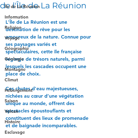
de l'Île de La Réunion
Île de La Réunion
Information
L'Île de La Réunion est une 
Religion
destination de rêve pour les 
amoureux de la nature. Connue pour 
Voyage
ses paysages variés et 
Géographie
spectaculaires, cette île française 
Géologie
regorge de trésors naturels, parmi 
lesquels les cascades occupent une 
Montagne
place de choix. 
Climat
Ces chutes d'eau majestueuses, 
Hébergement
nichées au cœur d’une végétation 
Saison
unique au monde, offrent des 
spectacles époustouflants et 
Volcan
constituent des lieux de promenade 
Histoire
et de baignade incomparables.
Esclavage