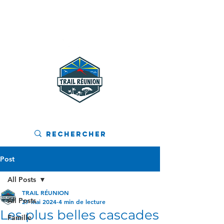
MENU
Post
All Posts
TRAIL RÉUNION
All Posts
27 mai 2024
4 min de lecture
Les plus belles cascades
Famille