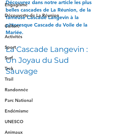
Découvrez dans notre article les plus 
Engagisme
belles cascades de La Réunion, de la 
Découverte de La Réunion
fameuse Cascade Langevin à la 
pittoresque Cascade du Voile de la 
Culture
Mariée.
Activités
Sport
La Cascade Langevin : 
Surf
Un Joyau du Sud 
Trek
Sauvage
Trail
Randonnée
Parc National
Endémisme
UNESCO
Animaux