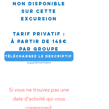
NON DISPONIBLE
SUR CETTE
EXCURSION
Tarif privatif :
à partir de 145€
par groupe
Jusqu'à 5 personnes, puis 20€/personne
Téléchargez le descriptif
supplémentaire
Si vous ne trouvez pas une
date d'activité qui vous
correspond,