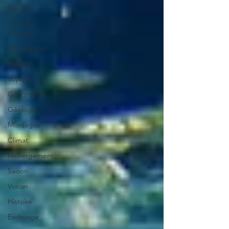
Famille
Île de La
Réunion
Information
Religion
Voyage
Géographie
Géologie
Montagne
Climat
Hébergement
Saison
Volcan
Histoire
Esclavage