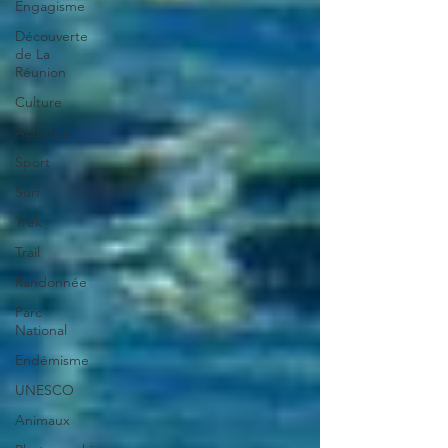
Engagisme
Découverte
de La
Réunion
Culture
Activités
Sport
Surf
Trek
Trail
Randonnée
Parc
National
Endémisme
UNESCO
Animaux