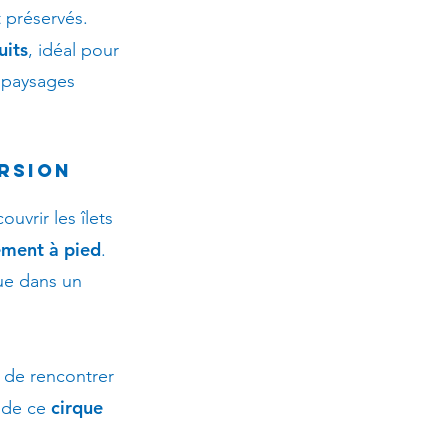
t préservés.
uits
, idéal pour
s paysages
rsion
uvrir les îlets
ement à pied
.
que dans un
 de rencontrer
cirque
s de ce