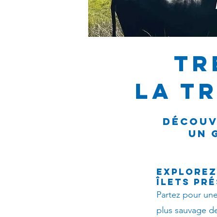
TR
la T
DÉCOUV
UN 
Explorez
îlets pr
Partez pour un
plus sauvage d