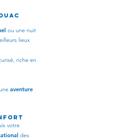
vouac
nel
ou une nuit
illeurs lieux
urisé, riche en
aventure
 une
onfort
is votre
national
des