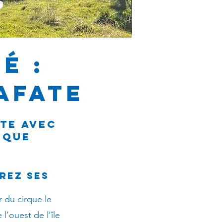
é :
AFATE
TE AVEC
IQUE
rez ses
 du cirque le
’ouest de l’île