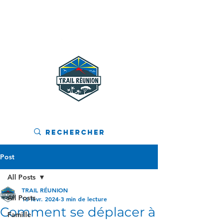
MENU
Post
All Posts
TRAIL RÉUNION
All Posts
16 févr. 2024
3 min de lecture
Comment se déplacer à
Famille