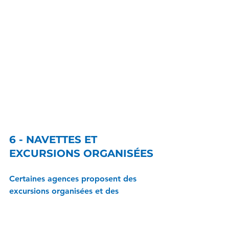
6 - NAVETTES ET 
EXCURSIONS ORGANISÉES
Certaines agences proposent des 
excursions organisées et des 
navettes vers les sites touristiques 
majeurs. Ces options peuvent être 
pratiques pour ceux qui préfèrent la 