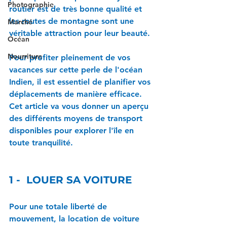
Photographie
routier est de très bonne qualité et 
les routes de montagne sont une 
Marché
véritable attraction pour leur beauté.
Océan
Nourriture
Pour profiter pleinement de vos 
vacances sur cette perle de l'océan 
Indien, il est essentiel de planifier vos 
déplacements de manière efficace. 
Cet article va vous donner un aperçu 
des différents moyens de transport 
disponibles pour explorer l'île en 
toute tranquilité.
1 -  LOUER SA VOITURE
Pour une totale liberté de 
mouvement, la location de voiture 