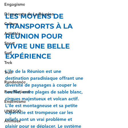
Engagisme
Découverte de La Réunion
LES MOYENS DE 
Culture
TRANSPORTS À LA 
Activités
RÉUNION POUR 
Sport
VIVRE UNE BELLE 
Surf
EXPÉRIENCE
Trek
L'île de la Réunion est une 
Trail
destination paradisiaque offrant une 
Randonnée
diversité de paysages à couper le 
souffle, entre plages de sable blanc, 
Parc National
cirques majestueux et volcan actif. 
Endémisme
L'île est montagneuse et sa petite 
UNESCO
superficie est trompeuse car les 
reliefs sont un vrai problème et 
Animaux
plaisir pour se déplacer. Le système 