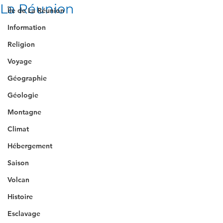
La Réunion
Île de La Réunion
Information
Religion
Voyage
Géographie
Géologie
Montagne
Climat
Hébergement
Saison
Volcan
Histoire
Esclavage