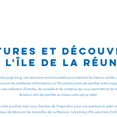
sions
Planning
Blog
Partenai
tures et Découv
 l'Île de La Réu
otre page blog, une ressource incontournable pour explorer les trésors cachés 
couvrir les meilleures informations sur l'île intense avant de planifier votre voya
z une collection d'articles, de conseils et de contenus qui vous permettront de tou
Bourbon afin de planifier au mieux votre séjour idéal.
 votre prochain trek, vous cherchez de l'inspiration pour une aventure en plein a
ieux de découvrir les merveilles de La Réunion, notre blog offre une mine d'in