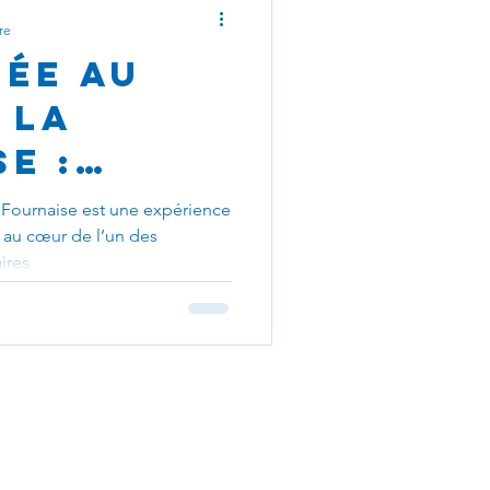
re
ée au
 la
e :
 l’un
 Fournaise est une expérience
 au cœur de l’un des
cans les
ires
ifs au
rtenaires
égales