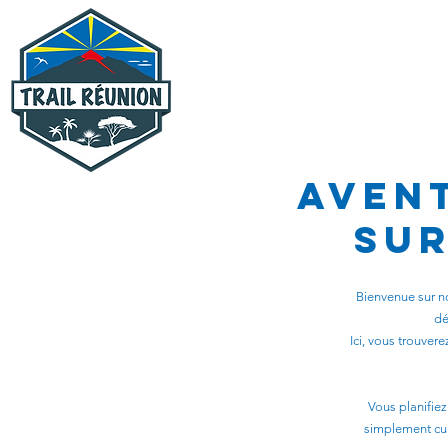
Accueil
Excur
Aven
sur
Bienvenue sur n
dé
Ici, vous trouvere
Vous planifiez
simplement cur