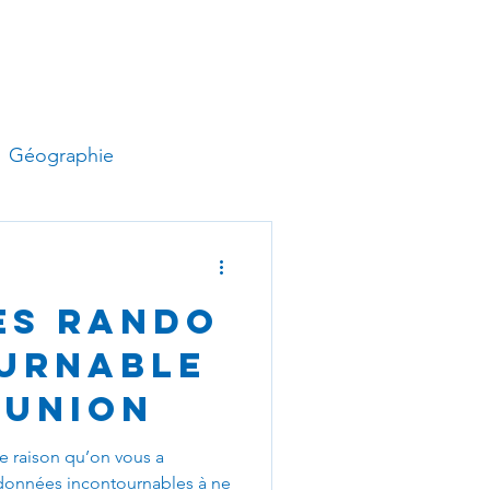
Géographie
Histoire
Esclavage
ES RANDO
Surf
Trek
Trail
URNABLE
ÉUNION
tographie
Marché
e raison qu’on vous a
données incontournables à ne