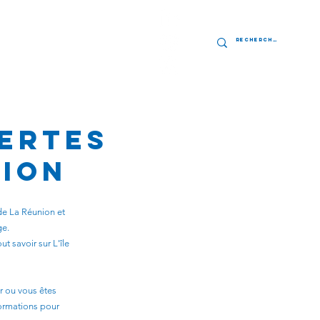
res
Contact
ertes
nion
de La Réunion et
ge.
t savoir sur L'île
ir ou vous êtes
formations pour