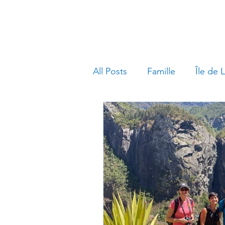
All Posts
Famille
Île de 
Géologie
Montagne
Engagisme
Découverte
Randonnée
Parc Nation