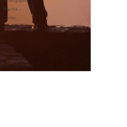
Photographie
Marché
Océan
Nourriture
MATHILDE PEREIRA