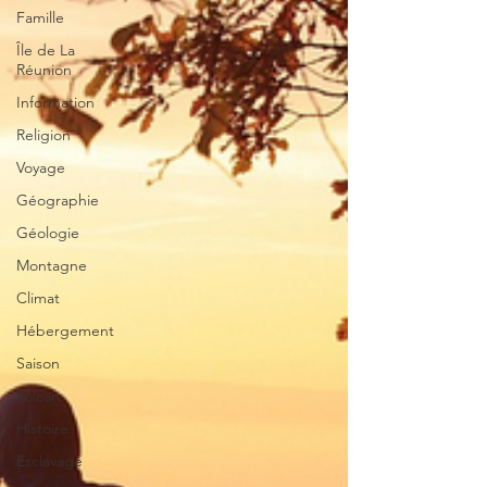
Famille
Île de La
Réunion
Information
Religion
Voyage
Géographie
Géologie
Montagne
Climat
Hébergement
Saison
Volcan
Histoire
Esclavage