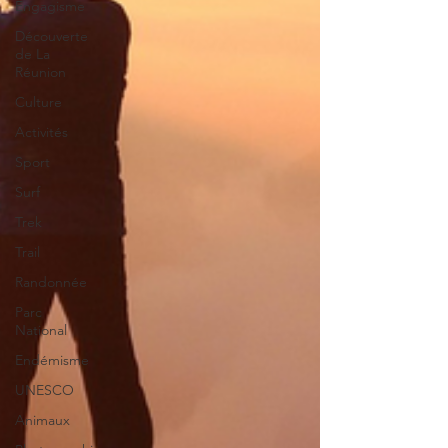
Engagisme
Découverte
de La
Réunion
Culture
Activités
Sport
Surf
Trek
Trail
Randonnée
Parc
National
Endémisme
UNESCO
Animaux