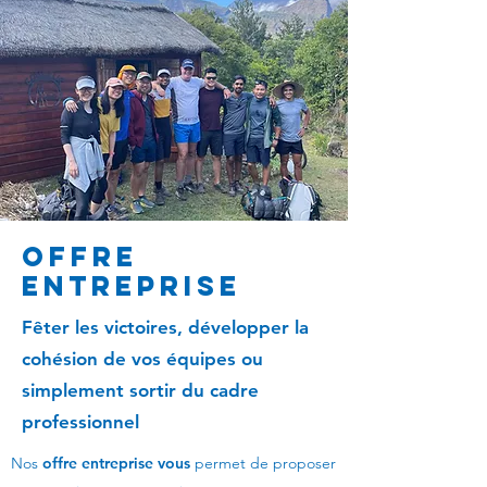
Offre
entreprise
Fêter les victoires, développer la
cohésion de vos équipes ou
simplement sortir du cadre
professionnel
Nos
offre entreprise vous
permet de proposer