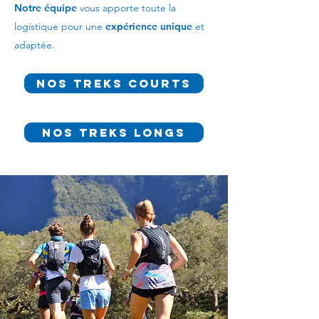
Notre équipe
vous apporte toute la
logistique pour une
expérience unique
et
adaptée.
Nos treks courts
Nos treks longs