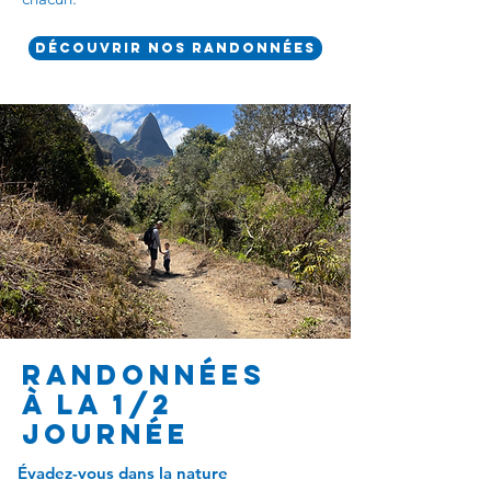
Découvrir nos randonnées
RandonnéeS
à la 1/2
Journée
Évadez-vous dans la nature