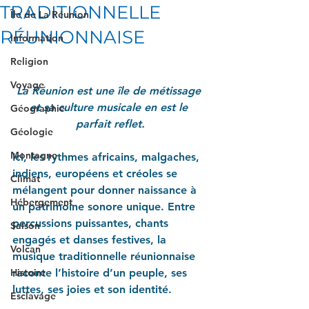
TRADITIONNELLE
Île de La Réunion
RÉUNIONNAISE
Information
Religion
Voyage
La Réunion est une île de métissage 
et sa culture musicale en est le 
Géographie
parfait reflet.
Géologie
Montagne
Ici, les rythmes africains, malgaches, 
indiens, européens et créoles se 
Climat
mélangent pour donner naissance à 
Hébergement
un patrimoine sonore unique. Entre 
percussions puissantes, chants 
Saison
engagés et danses festives, la 
Volcan
musique traditionnelle réunionnaise 
Histoire
raconte l’histoire d’un peuple, ses 
luttes, ses joies et son identité.
Esclavage