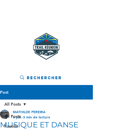
MENU
Post
All Posts
MATHILDE PEREIRA
All Posts
6 juil.
3 min de lecture
MUSIQUE ET DANSE
Famille