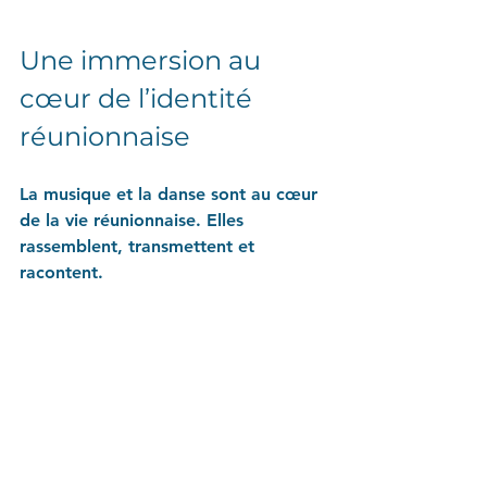
Une immersion au 
cœur de l’identité 
réunionnaise
La musique et la danse sont au cœur 
de la vie réunionnaise. Elles 
rassemblent, transmettent et 
racontent.
Que vous assistiez à un kabar au 
clair de lune, à un concert de séga 
sur la plage ou à une fête de 
quartier, vous plongerez dans l’âme 
même de l’île.
C’est aussi une façon unique de 
rencontrer des Réunionnais, de 