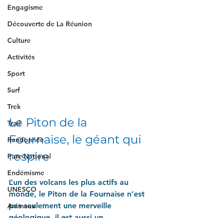
Engagisme
Découverte de La Réunion
Culture
Activités
Sport
Surf
Trek
Le Piton de la 
Trail
Fournaise, le géant qui 
Randonnée
respire
Parc National
Endémisme
L’un des volcans les plus actifs au 
UNESCO
monde, le Piton de la Fournaise n’est 
pas seulement une merveille 
Animaux
géologique, il est aussi un 