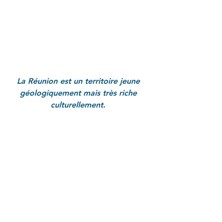
La Réunion est un territoire jeune 
géologiquement mais très riche 
culturellement. 
Les vagues d’immigration, 
l’esclavage, les marronnages, les 
catastrophes naturelles et la diversité 
des cultures ont formé un terreau où 
légendes et faits historiques 
coexistent naturellement. 
Sur cette île, les reliefs eux-mêmes 