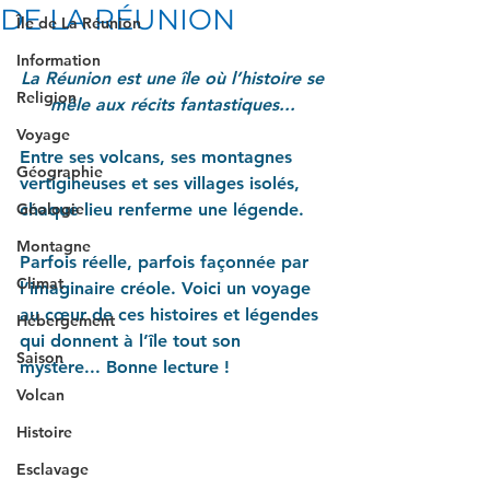
DE LA RÉUNION
Île de La Réunion
Information
La Réunion est une île où l’histoire se 
Religion
mêle aux récits fantastiques... 
Voyage
Entre ses volcans, ses montagnes 
Géographie
vertigineuses et ses villages isolés, 
Géologie
chaque lieu renferme une légende. 
Montagne
Parfois réelle, parfois façonnée par 
Climat
l’imaginaire créole. Voici un voyage 
au cœur de ces histoires et légendes 
Hébergement
qui donnent à l’île tout son 
Saison
mystère... Bonne lecture !
Volcan
Histoire
Esclavage