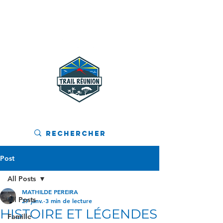
MENU
Post
All Posts
MATHILDE PEREIRA
All Posts
27 janv.
3 min de lecture
HISTOIRE ET LÉGENDES
Famille