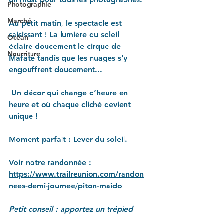
Photographie
Marché
Au petit matin, le spectacle est 
saisissant ! La lumière du soleil 
Océan
éclaire doucement le cirque de 
Nourriture
Mafate tandis que les nuages s’y 
engouffrent doucement...
 Un décor qui change d’heure en 
heure et où chaque cliché devient 
unique !
Moment parfait
 : Lever du soleil.
Voir notre randonnée :
https://www.trailreunion.com/randon
nees-demi-journee/piton-maido
Petit conseil : apportez un trépied 