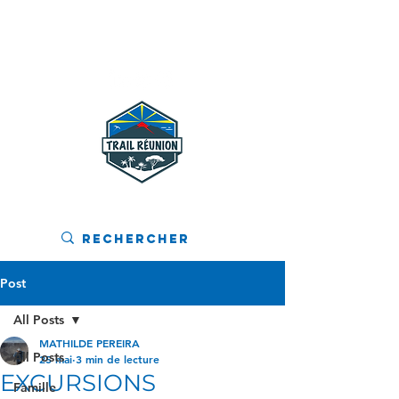
MENU
Post
All Posts
MATHILDE PEREIRA
All Posts
25 mai
3 min de lecture
EXCURSIONS
Famille