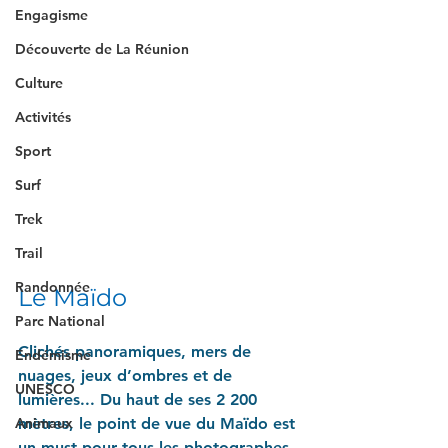
Engagisme
Découverte de La Réunion
Culture
Activités
Sport
Surf
Trek
Trail
Randonnée
Le Maïdo
Parc National
Clichés panoramiques, mers de 
Endémisme
nuages, jeux d’ombres et de 
UNESCO
lumières... Du haut de ses 2 200 
mètres, le point de vue du Maïdo est 
Animaux
un must pour tous les photographes.