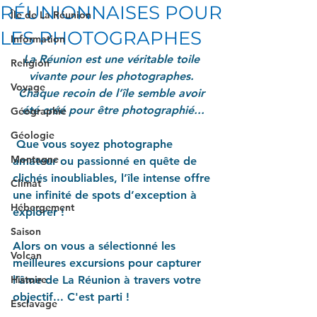
RÉUNIONNAISES POUR
Île de La Réunion
LES PHOTOGRAPHES
Information
La Réunion est une véritable toile 
Religion
vivante pour les photographes. 
Voyage
Chaque recoin de l’île semble avoir 
été créé pour être photographié...
Géographie
Géologie
Que vous soyez photographe 
Montagne
amateur ou passionné en quête de 
clichés inoubliables, l’île intense offre 
Climat
une infinité de spots d’exception à 
Hébergement
explorer !
Saison
Alors on vous a sélectionné les 
Volcan
meilleures excursions pour capturer 
Histoire
l’âme de La Réunion à travers votre 
objectif... C'est parti !
Esclavage